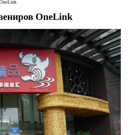
 OneLink
вениров OneLink